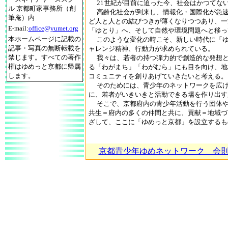
21世紀が目前に迫った今、社会はかつてな
ル 京都町家事務所（創
高齢化社会が到来し、情報化・国際化が急速
筆庵）内
ど人と人との結びつきが薄くなりつつあり、一
E-mail:
office@yumet.org
「ゆとり」へ、そして自然や環境問題へと移っ
本ホームページに記載の
このような変化の時こそ、新しい時代に「ゆ
記事・写真の無断転載を
ャレンジ精神、行動力が求められている。
禁じます。すべての著作
我々は、若者の持つ弾力的で創造的な発想と
権はゆめっと京都に帰属
る「わがまち」「わがむら」にも目を向け、地
します。
コミュニティを創りあげていきたいと考える。
そのためには、青少年のネットワークを広げ
に、若者がいきいきと活動できる場を作り出す
そこで、京都府内の青少年活動を行う団体や
共生＝府内の多くの仲間と共に、貢献＝地域づ
ざして、ここに「ゆめっと京都」を設立するも
京都青少年ゆめネットワーク 会