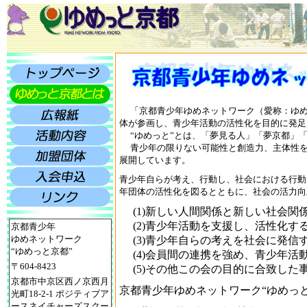
「京都青少年ゆめネットワーク（愛称：ゆめ
体が参画し、青少年活動の活性化を目的に発足
“ゆめっと”とは、「夢見る人」「夢京都」「
青少年の限りない可能性と創造力、主体性を
展開しています。
青少年自らが考え、行動し、社会における行動
年団体の活性化を図るとともに、社会の活力向
(1)新しい人間関係と新しい社会関
(2)青少年活動を支援し、活性化す
京都青少年
ゆめネットワーク
(3)青少年自らの考えを社会に発信
“ゆめっと京都”
(4)会員間の連携を強め、青少年活
〒604-8423
(5)その他この会の目的に合致した
京都市中京区西ノ京西月
京都青少年ゆめネットワーク“ゆめっ
光町18-2-1 ポジティブア
ースネイチャーズスクー