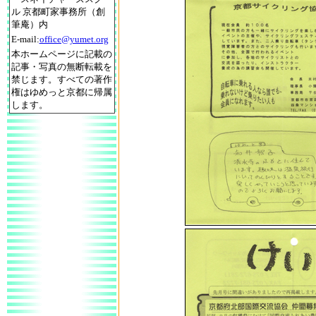
ル 京都町家事務所（創
筆庵）内
E-mail:
office@yumet.org
本ホームページに記載の
記事・写真の無断転載を
禁じます。すべての著作
権はゆめっと京都に帰属
します。