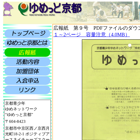
広報紙 第９号 PDFファイルのダウ
１～2ページ 容量注意（4.0MB）
京都青少年
ゆめネットワーク
“ゆめっと京都”
〒604-8423
京都市中京区西ノ京西月
光町18-2-1 ポジティブア
ースネイチャーズスクー