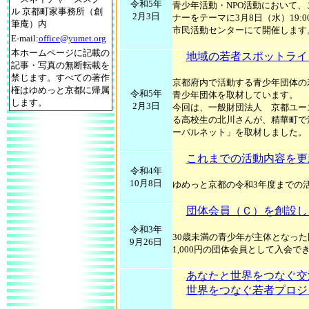
令和5年
青少年活動・NPO活動において
ル 京都町家事務所（創
2月3日
ナーをテーマに3月8日（水）19:
筆庵）内
市民活動センターにて開催します
E-mail:
office@yumet.org
本ホームページに記載の
地域の若者スポットライ
記事・写真の無断転載を
禁じます。すべての著作
京都府内で活動する青少年団体の
権はゆめっと京都に帰属
令和5年
青少年団体を取材しています。
します。
2月3日
今回は、一般財団法人 京都ユー
る高校生の北川さんが、精華町で
ーバルネット」を取材しました。
これまでの活動内容を更
令和4年
10月8日
ゆめっと京都の令和3年度までの
団体会員（Ｃ）を創設し
令和3年
30歳未満の青少年が主体となっ
9月26日
1,000円の団体会員として入会
あなたと世界をつなぐ交
世界をつなぐ若者プロジ