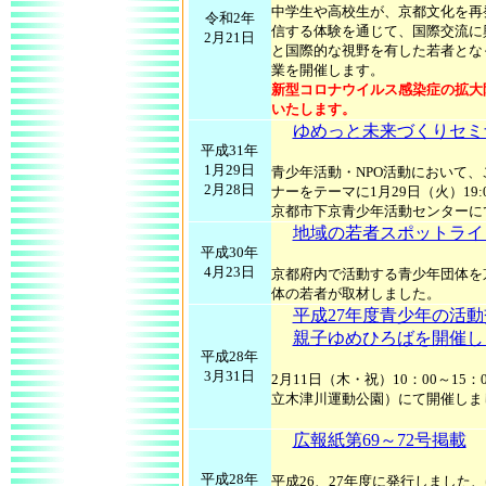
中学生や高校生が、京都文化を再
令和2年
信する体験を通じて、国際交流に
2月21日
と国際的な視野を有した若者とな
業を開催します。
新型コロナウイルス感染症の拡大
いたします。
ゆめっと未来づくりセミ
平成31年
1月29日
青少年活動・NPO活動において
2月28日
ナーをテーマに1月29日（火）19:0
京都市下京青少年活動センターに
地域の若者スポットライ
平成30年
4月23日
京都府内で活動する青少年団体を
体の若者が取材しました。
平成27年度青少年の活
親子ゆめひろばを開催し
平成28年
3月31日
2月11日（木・祝）10：00～15
立木津川運動公園）にて開催しま
広報紙第69～72号掲載
平成28年
平成26、27年度に発行しました