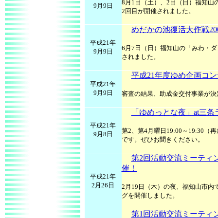
8月1日（土）、2日（日）福知山
9月9日
2回目が開催されました。
めだかの池復活大作戦2009
平成21年
6月7日（日）福知山の「みわ・ダ
9月9日
されました。
平成21年度ゆめ企画コ
平成21年
9月9日
審査の結果、助成金交付事業が決
「ゆめっとな夜」at三条
平成21年
第2、第4月曜日19:00～19:30（再
9月8日
です。ぜひお聞きください。
第2回活動交流ミーティン
催！
平成21年
2月26日
2月19日（木）の夜、福知山市内
グを開催しました。
第1回活動交流ミーティン