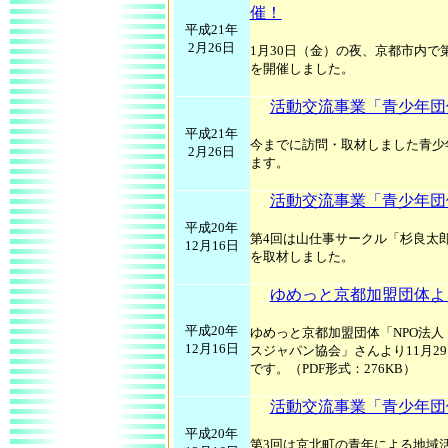
催！
平成21年
2月26日
1月30日（金）の夜、京都市内で
を開催しました。
活動交流事業「青少年団
平成21年
今までに訪問・取材しました青少
2月26日
ます。
活動交流事業「青少年団
平成20年
第4回は山仕事サークル「杉良太
12月16日
を取材しました。
ゆめっと京都加盟団体よ
平成20年
ゆめっと京都加盟団体「NPO法人
12月16日
スジャパン協会」さんより11月2
です。（PDF形式：276KB）
活動交流事業「青少年団
平成20年
第3回は京北町の青年による地域