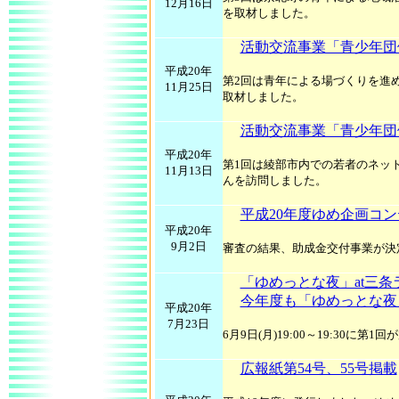
12月16日
を取材しました。
活動交流事業「青少年団
平成20年
第2回は青年による場づくりを進める団
11月25日
取材しました。
活動交流事業「青少年団
平成20年
第1回は綾部市内での若者のネッ
11月13日
んを訪問しました。
平成20年度ゆめ企画コ
平成20年
9月2日
審査の結果、助成金交付事業が決
「ゆめっとな夜」at三条
今年度も「ゆめっとな夜
平成20年
7月23日
6月9日(月)19:00～19:30に第
広報紙第54号、55号掲載