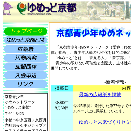
「京都青少年ゆめネットワーク（愛称：ゆめ
体が参画し、青少年活動の活性化を目的に発足
“ゆめっと”とは、「夢見る人」「夢京都」「
青少年の限りない可能性と創造力、主体性を
展開しています。
-新着情報-
掲載日
内容
最新の広報紙を掲載
京都青少年
ゆめネットワーク
令和5年
令和5年度に発行した第77号まで
“ゆめっと京都”
9月30日
ムページ上に掲載しています。
〒604-8423
京都市中京区西ノ京西月
ゆめっと未来づくりセミ
光町18-2-1 ポジティブア
ースネイチャーズスクー